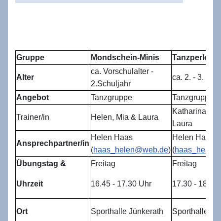
Gruppe
Mondschein-Minis
Tanzperlen
ca. Vorschulalter -
Alter
ca. 2. - 3. Sch
2.Schuljahr
Angebot
Tanzgruppe
Tanzgruppe
Katharina, Mi
Trainer/in
Helen, Mia & Laura
Laura
Helen Haas
Helen Haas
Ansprechpartner/in
(
haas_helen@web.de
)
(
haas_helen
Übungstag &
Freitag
Freitag
Uhrzeit
16.45 - 17.30 Uhr
17.30 - 18.30
Ort
Sporthalle Jünkerath
Sporthalle Jü